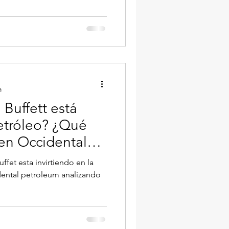
a
Buffett está
petróleo? ¿Qué
en Occidental
fet esta invirtiendo en la
idental petroleum analizando