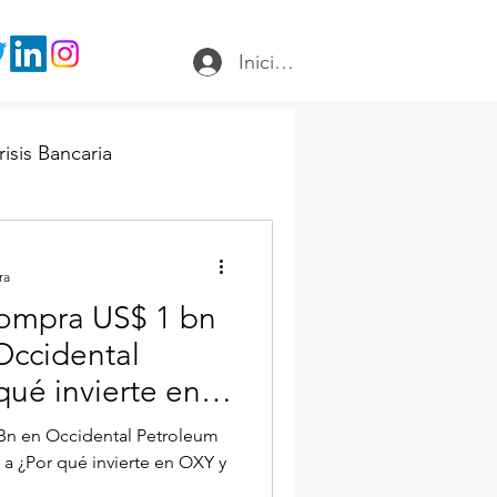
Iniciar sesión
risis Bancaria
ra
compra US$ 1 bn
Occidental
qué invierte en
 Bn en Occidental Petroleum
a ¿Por qué invierte en OXY y