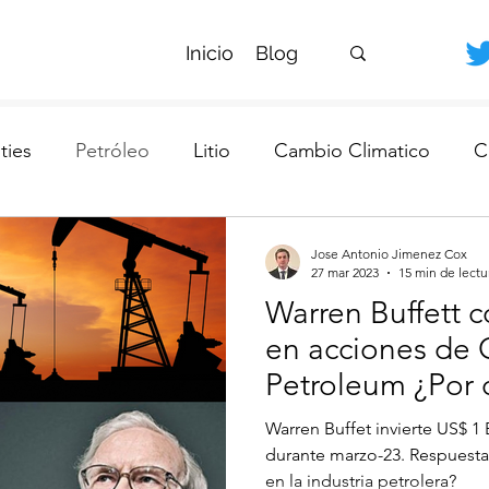
Inicio
Blog
ies
Petróleo
Litio
Cambio Climatico
C
da
Bancos Chilenos
Banco Central
Jose Antonio Jimenez Cox
27 mar 2023
15 min de lectu
Warren Buffett 
en acciones de 
Petroleum ¿Por 
petróleo?
Warren Buffet invierte US$ 1
durante marzo-23. Respuesta 
en la industria petrolera?