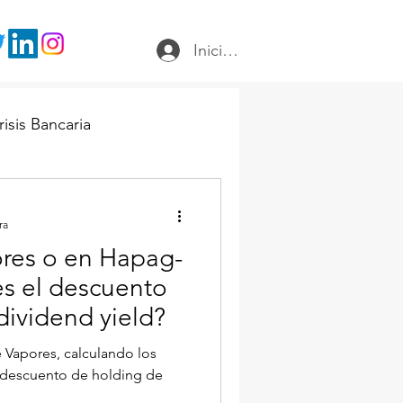
Iniciar sesión
risis Bancaria
ra
ores o en Hapag-
s el descuento
dividend yield?
 Vapores, calculando los
y descuento de holding de