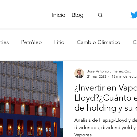
Inicio
Blog
ies
Petróleo
Litio
Cambio Climatico
C
da
Bancos Chilenos
Banco Central
Jose Antonio Jimenez Cox
21 mar 2023
13 min de lectu
¿Invertir en Vap
Lloyd?¿Cuánto e
de holding y su 
Análisis de Hapag-Lloyd y de
dividendos, dividend yield 
Vapores