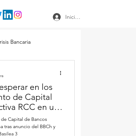
Iniciar sesión
risis Bancaria
ura
sperar en los
to de Capital
ctiva RCC en un
. de Capital de Bancos
a tras anuncio del BBCh y
asilea 3