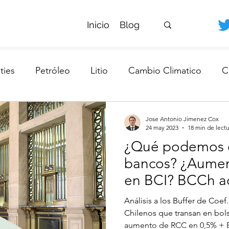
Inicio
Blog
ies
Petróleo
Litio
Cambio Climatico
C
da
Bancos Chilenos
Banco Central
Jose Antonio Jimenez Cox
24 may 2023
18 min de lect
¿Qué podemos e
bancos? ¿Aumen
en BCI? BCCh a
0,5% + B.III
Análisis a los Buffer de Coef
Chilenos que transan en bols
aumento de RCC en 0,5% + B