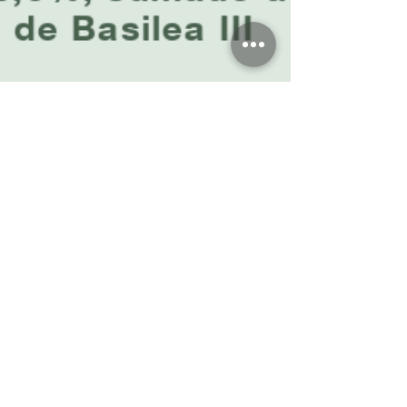
Jose Antonio Jimenez Cox
24 may 2023
18 min de lectura
¿Qué podemos esperar en los bancos?
¿Aumento de Capital en BCI? BCCh
activa RCC en un 0,5% + B.III
Análisis a los Buffer de Coef. de Capital de Bancos Chilenos
que transan en bolsa tras anuncio del BBCh y aumento de
RCC en 0,5% + Basilea 3