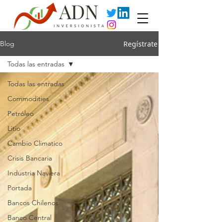
Regístrate
Blog
Todas las entradas
Todas las entradas
Commodities
Petróleo
Litio
Cambio Climatico
Crisis Bancaria
Industria Naviera
Portada
Bancos Chilenos
Banco Central