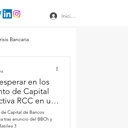
Iniciar sesión
risis Bancaria
ura
sperar en los
to de Capital
ctiva RCC en un
. de Capital de Bancos
a tras anuncio del BBCh y
asilea 3