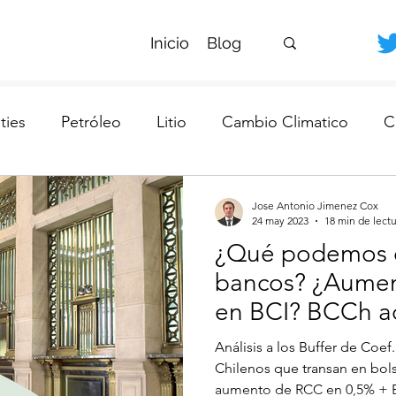
Inicio
Blog
ies
Petróleo
Litio
Cambio Climatico
C
da
Bancos Chilenos
Banco Central
Jose Antonio Jimenez Cox
24 may 2023
18 min de lect
¿Qué podemos e
bancos? ¿Aumen
en BCI? BCCh a
0,5% + B.III
Análisis a los Buffer de Coef
Chilenos que transan en bols
aumento de RCC en 0,5% + B